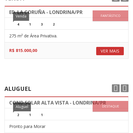
ED. LA CORUÑA - LONDRINA/PR
FANTÁSTICO
Venda
4
1
3
2
275 m² de Área Privativa.
R$ 815.000,00
VER MAIS
ALUGUEL
COND.SOLAR ALTA VISTA - LONDRINA/PR
DESTAQUE
Aluguel
2
1
1
Pronto para Morar