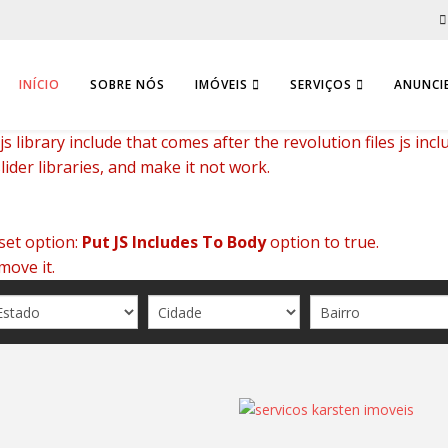
INÍCIO
SOBRE NÓS
IMÓVEIS
SERVIÇOS
ANUNCIE
 library include that comes after the revolution files js incl
ider libraries, and make it not work.
set option:
Put JS Includes To Body
option to true.
move it.