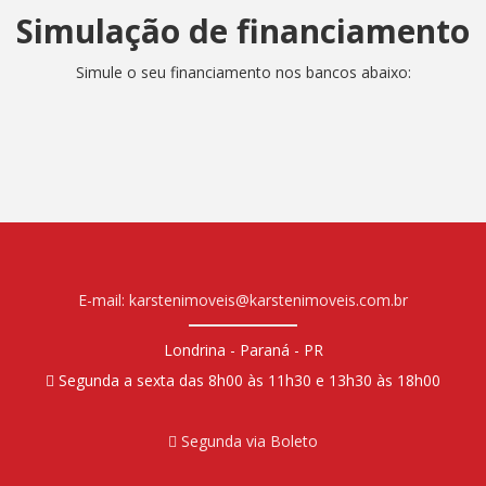
Simulação de financiamento
Simule o seu financiamento nos bancos abaixo:
E-mail: karstenimoveis@karstenimoveis.com.br
Londrina - Paraná - PR
Segunda a sexta das 8h00 às 11h30 e 13h30 às 18h00
Segunda via Boleto