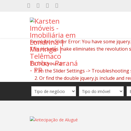
Revolution Slider Error: You have some jquery.js
This includes make eliminates the revolution sl
To fix it you can:
1. In the Slider Settings -> Troubleshooting 
2. Or find the double jquery.js include and re